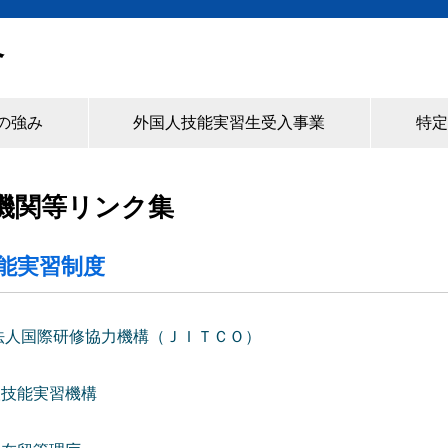
合
の強み
外国人技能実習生受入事業
特定
機関等リンク集
技能実習制度
法人国際研修協力機構（ＪＩＴＣＯ）
人技能実習機構