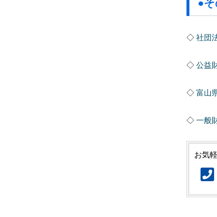
●
◇
社団
◇
公益
◇
富山
◇
一般
お気