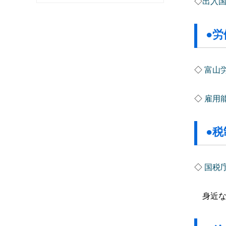
◇
出入
●労
◇
富山
◇
雇用
●
◇
国税
身近な